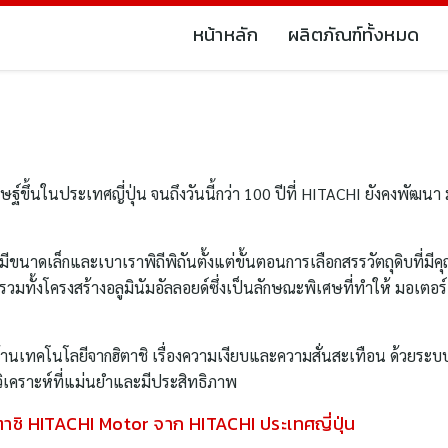
หน้าหลัก
ผลิตภัณฑ์ทั้งหมด
ษฐ์ขึ้นในประเทศญี่ปุ่น จนถึงวันนี้กว่า 100 ปีที่ HITACHI ยังคงพัฒนา ม
้มีขนาดเล็กและเบาเราพิถีพิถันตั้งแต่ขั้นตอนการเลือกสรรวัตถุดิบที่ม
ง รวมทั้งโครงสร้างอลูมินัมอัลลอยด์ซึ่งเป็นลักษณะพิเศษที่ทำให้ มอเตอร
นด้านเทคโนโลยีจากฮิตาชิ เรื่องความเงียบและความสั่นสะเทือน ด้ว
เคราะห์ที่แม่นยําและมีประสิทธิภาพ
ฮิตาชิ HITACHI Motor จาก HITACHI ประเทศญี่ปุ่น